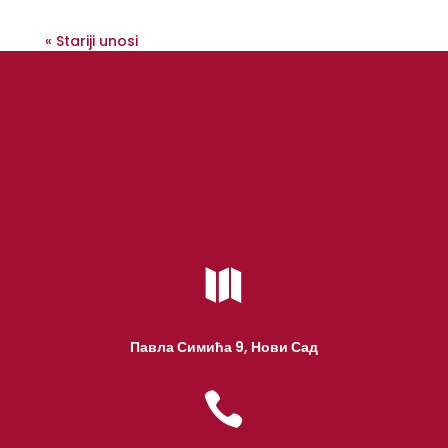
« Stariji unosi

Павла Симића 9, Нови Сад
