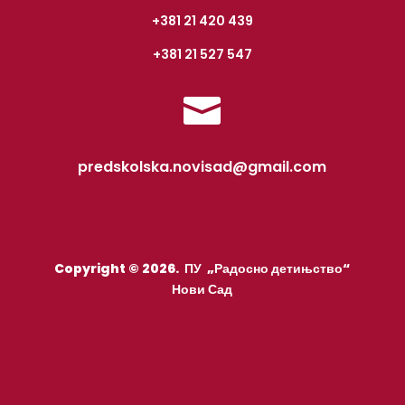
+381 21 420 439
+381 21 527 547

predskolska.novisad@gmail.com
Copyright © 2026. ПУ „Радосно детињство“
Нови Сад