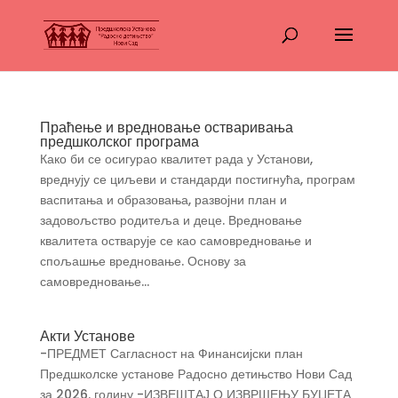
Праћење и вредновање остваривања
предшколског програма
Како би се осигурао квалитет рада у Установи,
вреднују се циљеви и стандарди постигнућа, програм
васпитања и образовања, развојни план и
задовољство родитеља и деце. Вредновање
квалитета остварује се као самовредновање и
спољашње вредновање. Основу за
самовредновање...
Акти Установе
-ПРЕДМЕТ Сагласност на Финансијски план
Предшколске установе Радосно детињство Нови Сад
за 2026. годину -ИЗВЕШТАЈ О ИЗВРШЕЊУ БУЏЕТА