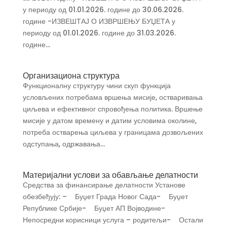
у периоду од 01.01.2026. године до 30.06.2026.
године -ИЗВЕШТАЈ О ИЗВРШЕЊУ БУЏЕТА у
периоду од 01.01.2026. године до 31.03.2026.
године...
Организациона структура
Функционалну структуру чини скуп функција
условљених потребама вршења мисије, остваривања
циљева и ефективног спровођења политика. Вршење
мисије у датом времену и датим условима околине,
потреба остварења циљева у границама дозвољених
одступања, одржавања...
Материјални услови за обављање делатности
Средства за финансирање делатности Установе
обезбеђују: – Буџет Града Новог Сада- Буџет
Републике Србије- Буџет АП Војводине-
Непосредни корисници услуга – родитељи- Остали