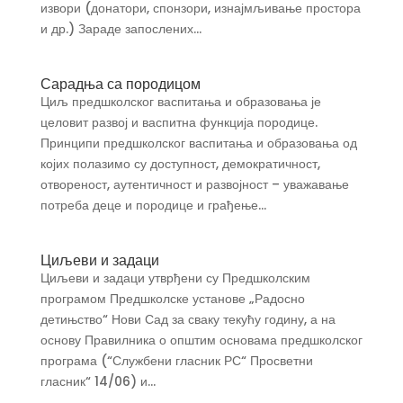
извори (донатори, спонзори, изнајмљивање простора
и др.) Зараде запослених...
Сарадња са породицом
Циљ предшколског васпитања и образовања је
целовит развој и васпитна функција породице.
Принципи предшколског васпитања и образовања од
којих полазимо су доступност, демократичност,
отвореност, аутентичност и развојност – уважавање
потреба деце и породице и грађење...
Циљеви и задаци
Циљеви и задаци утврђени су Предшколским
програмом Предшколске установе „Радосно
детињство“ Нови Сад за сваку текућу годину, а на
основу Правилника о општим основама предшколског
програма (“Службени гласник РС“ Просветни
гласник“ 14/06) и...