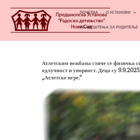
ПОЧЕТНА
О УСТАНОВИ
ОБАВЕШТЕЊА ЗА РОДИТЕЉЕ
Атлетским вежбама стиче се физичка сн
одлучност и упорност. Деца су 9.9.202
„Атлетске игре.“