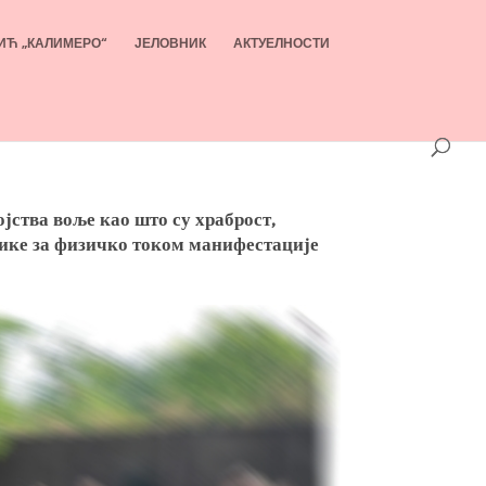
ИЋ „КАЛИМЕРО“
ЈЕЛОВНИК
АКТУЕЛНОСТИ
јства воље као што су храброст,
днике за физичко током манифестације