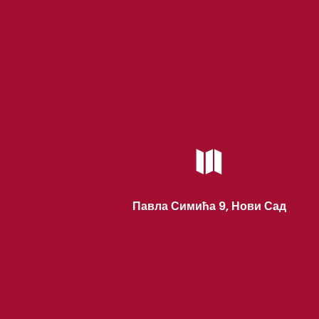

Павла Симића 9, Нови Сад