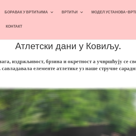
БОРАВАК У ВРТИЋИМА
ВРТИЋИ
МОДЕЛ УСТАНОВА-ВРТ
КОНТАКТ
Атлетски дани у Ковиљу.
ага, издржљивост, брзина и окретност а учвршћују се сво
5. савладавала елементе атлетике уз наше стручне сара