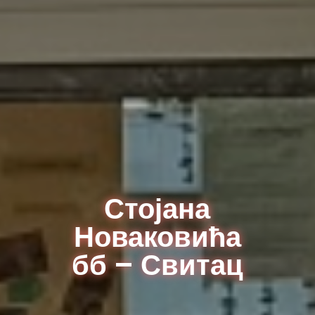
Стојана
Новаковића
бб – Свитац