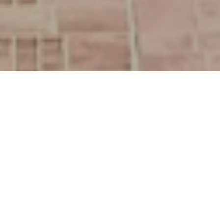
Добродошли у вртић “Свитац” где машта и другарство
царује и деци лепе тренутке дарује!
Вртић „Свитац“ налази се на Новом насељу у улици
Стојана Новаковића бб, припада IX Педагошкој
јединици, Предшколске установе „Радосно
детињство“ Нови Сад. Објекат је
саграђен 2005., а
надограђен 2010. године. Унутрашњост вртића је
2230 м квадратна, а отворени део има око 6300 м