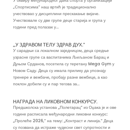
У оквиру међународног дана спорта у организацији
„Спортисима“ наш вртић је традиционално
учествовао у дисциплини прескакање вијаче.
Учествовале су две групе деце старија и група у
години пред полазак у...
,,У ЗДРАВОМ ТЕЛУ ЗДРАВ ДУХ.ˮ
У сарадњи са локалном заједницом, деца средње
узрасне групе са васпитачима Љиљаном Барац и
Дуњом Срданов, посетила су теретану Mega Gym у
Новом Саду. Деца су имала прилику да упознају
тренере и вежбаче, пробају разне вежбице, а као
поклон добили су и пар тегова за...
НАГРАДА НА ЛИКОВНОМ КОНКУРСУ.
Предшколска установа ,,Полетарац“ из Оџака је и ове
године расписала међународни ликовни конкурс:
,,Пролеће 2026,“ на тему: ,,Контраст и линија.“ Деца
су позвана да истраже чудесни свет супротности и