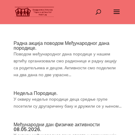
Радна акција поводом Међународног дана
породице.
Поводом међународног дана породице у нашем
вртићу организовали смо радионице и радну акцију
са родитељима и децом. Активности смо поделили
на два дана по две узрасне...
Недеља Породице.
У оквиру недеље породице деца средње групе
посетили су другаричину баку и дружили се у њеном...
Међународни дан физичке активности
08.05.2026.