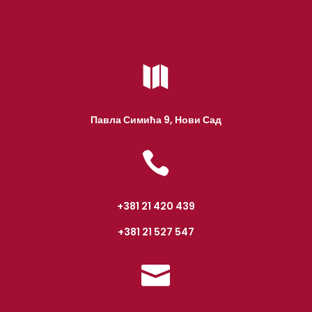

Павла Симића 9, Нови Сад

+381 21 420 439
+381 21 527 547
