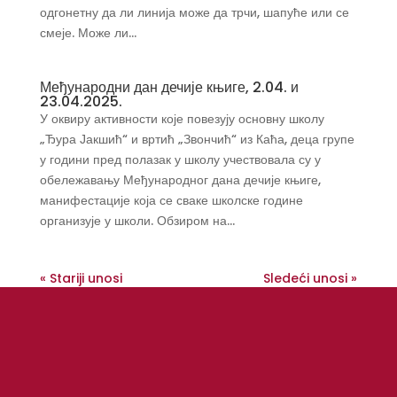
одгонетну да ли линија може да трчи, шапуће или се
смеје. Може ли...
Међународни дан дечије књиге, 2.04. и
23.04.2025.
У оквиру активности које повезују основну школу
„Ђура Јакшић“ и вртић „Звончић“ из Каћа, деца групе
у години пред полазак у школу учествовала су у
обележавању Међународног дана дечије књиге,
манифестације која се сваке школске године
организује у школи. Обзиром на...
« Stariji unosi
Sledeći unosi »