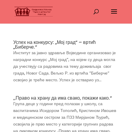
Успех на конкурсу: „Мој град“ – вртић
„Биберче.“
Институт за јавно здравље Војводине организовао је
наградни конкурс ,,Мој град“, на којем су деца могла
да учествују са радовима на тему доживљаја свог
града, Новог Сада. Вељко Р. из вртића “Биберче“
освојио је треће место. Успех је остварио уз...
,,Право на храну да има свако, покажи како.“
Група деце у години пред полазак у школу, са
васпитачима Исидором Тополић, Кристином Ивошев
и медицинском сестром за ПЗЗ Мирјаном Ђурић,
освојила је прво место у категорији групних радова
на ликовном конкурсу ,,Право на храну има свако,