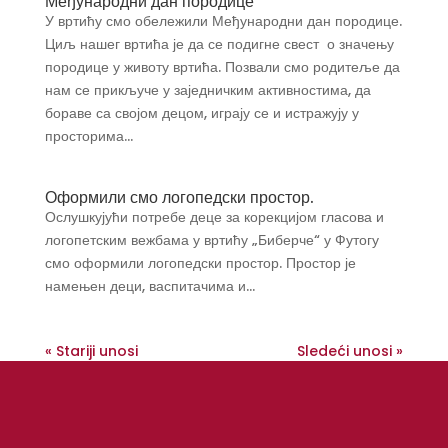
Међународни дан породице
У вртићу смо обележили Међународни дан породице.
Циљ нашег вртића је да се подигне свест о значењу
породице у животу вртића. Позвали смо родитеље да
нам се прикључе у заједничким активностима, да
бораве са својом децом, играју се и истражују у
просторима...
Оформили смо логопедски простор.
Ослушкујући потребе деце за корекцијом гласова и
логопетским вежбама у вртићу „Биберче“ у Футогу
смо оформили логопедски простор. Простор је
намењен деци, васпитачима и...
« Stariji unosi
Sledeći unosi »