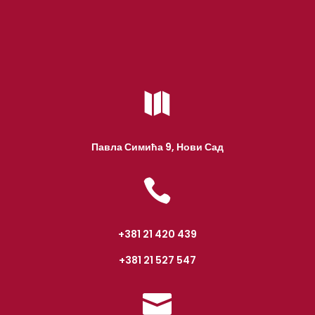

Павла Симића 9, Нови Сад

+381 21 420 439
+381 21 527 547
