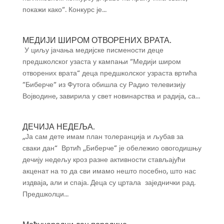
покажи како“. Конкурс је...
МЕДИЈИ ШИРОМ ОТВОРЕНИХ ВРАТА.
У циљу јачања медијске писмености деце
предшколског узаста у кампањи “Медији широм
отворених врата“ деца предшколског узраста вртића
“Биберче“ из Футога обишла су Радио телевизију
Војводине, завирила у свет новинарства и радија, са...
ДЕЧИЈА НЕДЕЉА.
,,Ја сам дете имам план толеранција и љубав за
сваки дан“ Вртић ,,Биберче” је обележио овогодишњу
дечију недељу кроз разне активности стављајући
акценат на то да сви имамо нешто посебно, што нас
издваја, али и спаја. Деца су цртала заједнички рад.
Предшколци...