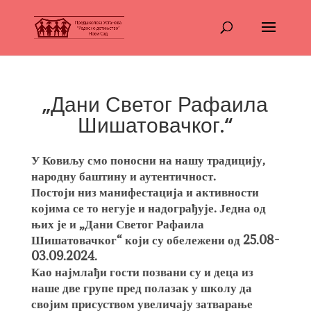
„Дани Светог Рафаила
Шишатовачког.“
У Ковиљу смо поносни на нашу традицију,
народну баштину и аутентичност.
Постоји низ манифестација и активности
којима се то негује и надограђује. Једна од
њих је и „Дани Светог Рафаила
Шишатовачког“ који су обележени од 25.08-
03.09.2024.
Као најмлађи гости позвани су и деца из
наше две групе пред полазак у школу да
својим присуством увеличају затварање