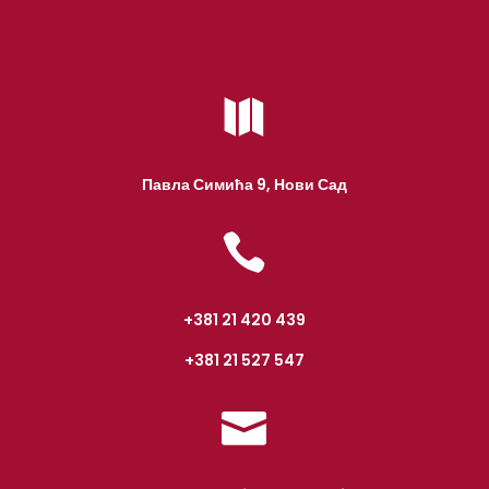

Павла Симића 9, Нови Сад

+381 21 420 439
+381 21 527 547
