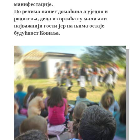
манифестације.
По речима нашег домаћина а уједно и
родитеља, деца из вртића су мали али
најважнији гости јер на њима остаје
будућност Ковиља.