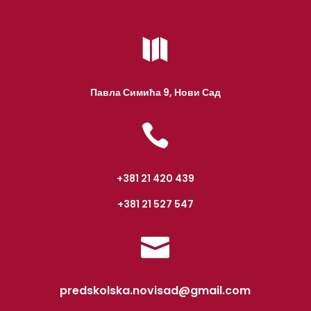

Павла Симића 9, Нови Сад

+381 21 420 439
+381 21 527 547

predskolska.novisad@gmail.com