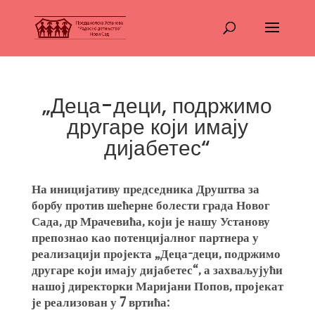
„Деца-деци, подржимо
другаре који имају
дијабетес“
На иницијативу председника Друштва за
борбу против шећерне болести града Новог
Сада, др Мрачевића, који је нашу Установу
препознао као потенцијалног партнера у
реализацији пројекта „Деца-деци, подржимо
другаре који имају дијабетес“, а захваљујући
нашој директорки Маријани Попов, пројекат
је реализован у 7 вртића: