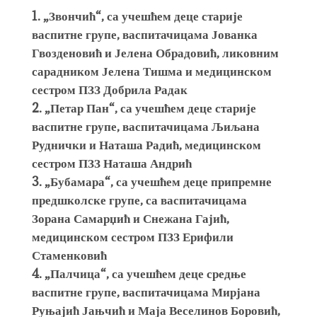
„Звончић“, са учешћем деце старије
васпитне групе, васпитачицама Јованка
Гвозденовић и Јелена Обрадовић, ликовним
сарадником Јелена Тишма и медицинском
сестром ПЗЗ Добрила Радак
„Петар Пан“, са учешћем деце старије
васпитне групе, васпитачицама Љиљана
Руднички и Наташа Радић, медицинском
сестром ПЗЗ Наташа Андрић
„Бубамара“, са учешћем деце припремне
предшколске групе, са васпитачицама
Зорана Самарџић и Снежана Гајић,
медицинском сестром ПЗЗ Ерифили
Стаменковић
„Палчица“, са учешћем деце средње
васпитне групе, васпитачицама Мирјана
Руњајић Јањчић и Маја Веселинов Боровић,