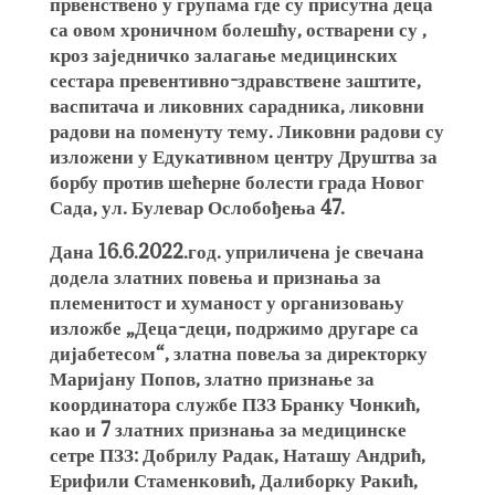
првенствено у групама где су присутна деца
са овом хроничном болешћу, остварени су ,
кроз заједничко залагање медицинских
сестара превентивно-здравствене заштите,
васпитача и ликовних сарадника, ликовни
радови на поменуту тему. Ликовни радови су
изложени у Едукативном центру Друштва за
борбу против шећерне болести града Новог
Сада, ул. Булевар Ослобођења 47.
Дана 16.6.2022.год. уприличена је свечана
додела златних повења и признања за
племенитост и хуманост у организовању
изложбе „Деца-деци, подржимо другаре са
дијабетесом“, златна повеља за директорку
Маријану Попов, златно признање за
координатора службе ПЗЗ Бранку Чонкић,
као и 7 златних признања за медицинске
сетре ПЗЗ: Добрилу Радак, Наташу Андрић,
Ерифили Стаменковић, Далиборку Ракић,