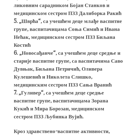
ликовним сарадником Бојан Станков и
медицинском сестром ПЗЗ Далиборка Ракић
„Шврћа“, са учешћем деце млађе васпитне
групе, васпитачицама Соња Симић и Ивана
Нећак, медицинском сестром ПЗЗ Биљана
Костић
„Новосађанче“, са учешћем деце средње и
старије васпитне групе, са васпитачима Саво
Дувњак, Биљана Петричић, Оливера
Кулешевић и Николета Слишко,
медицинским сестром ПЗЗ Сања Вранић
„Гуливер“, са учешћем деце средње
васпитне групе, васпитачицама Зорана
Кукић и Мира Борозан, медицинском
сестром ПЗЗ Љубинка Вујић.
Кроз здравствено-васпитне активности,