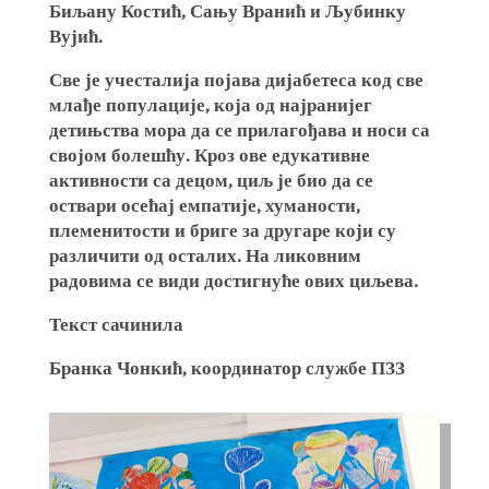
Биљану Костић, Сању Вранић и Љубинку
Вујић.
Све је учесталија појава дијабетеса код све
млађе популације, која од најранијег
детињства мора да се прилагођава и носи са
својом болешћу. Кроз ове едукативне
активности са децом, циљ је био да се
оствари осећај емпатије, хуманости,
племенитости и бриге за другаре који су
различити од осталих. На ликовним
радовима се види достигнуће ових циљева.
Текст сачинила
Бранка Чонкић, координатор службе ПЗЗ