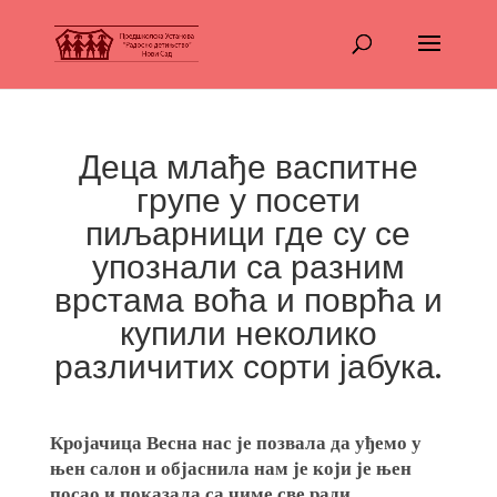
Деца млађе васпитне
групе у посети
пиљарници где су се
упознали са разним
врстама воћа и поврћа и
купили неколико
различитих сорти јабука.
Кројачица Весна нас је позвала да уђемо у
њен салон и објаснила нам је који је њен
посао и показала са чиме све ради.