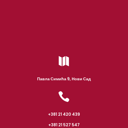

Павла Симића 9, Нови Сад

+381 21 420 439
+381 21 527 547