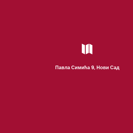

Павла Симића 9, Нови Сад