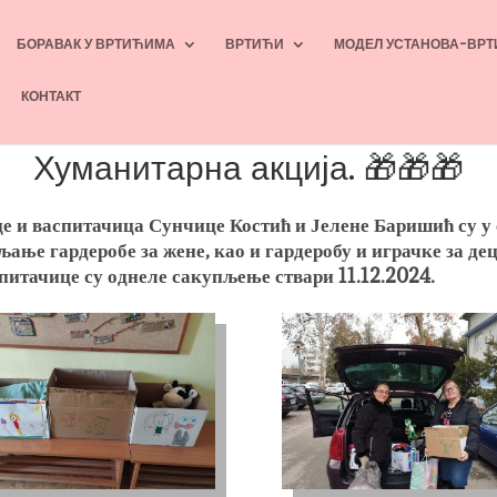
БОРАВАК У ВРТИЋИМА
ВРТИЋИ
МОДЕЛ УСТАНОВА-ВРТ
КОНТАКТ
Хуманитарна акција. 🎁🎁🎁
це и васпитачица Сунчице Костић и Јелене Баришић су у 
ање гардеробе за жене, као и гардеробу и играчке за де
спитачице су однеле сакупљење ствари 11.12.2024.