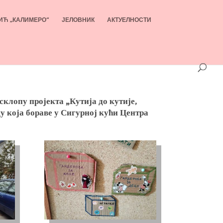
ИЋ „КАЛИМЕРО“
ЈЕЛОВНИК
АКТУЕЛНОСТИ
склопу пројекта „Кутија до кутије,
цу која бораве у Сигурној кући Центра