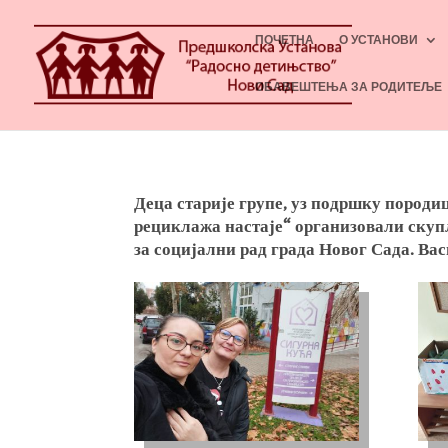
ПОЧЕТНА
О УСТАНОВИ
ОБАВЕШТЕЊА ЗА РОДИТЕЉЕ
Деца старије групе, уз подршку породи
рециклажа настаје“ организовали скупљ
за социјални рад града Новог Сада. Ва