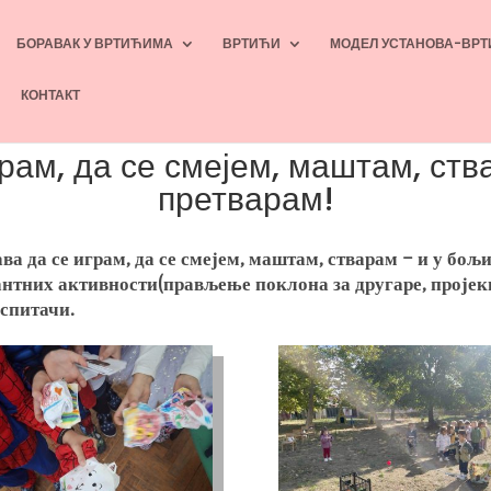
БОРАВАК У ВРТИЋИМА
ВРТИЋИ
МОДЕЛ УСТАНОВА-ВРТ
КОНТАКТ
рам, да се смејем, маштам, ств
претварам!
 да се играм, да се смејем, маштам, стварам – и у бољи 
антних активности(прављење поклона за другаре, пројек
аспитачи.