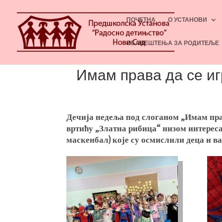
ПОЧЕТНА
О УСТАНОВИ
ОБАВЕШТЕЊА ЗА РОДИТЕЉЕ
Имам права да се иг
Дечија недеља под слоганом „Имам права
вртићу „Златна рибица“ низом интерес
маскенбал) које су осмислили деца и в