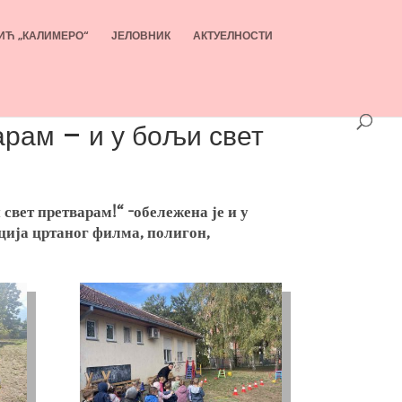
ИЋ „КАЛИМЕРО“
ЈЕЛОВНИК
АКТУЕЛНОСТИ
арам – и у бољи свет
свет претварам!“ -обележена је и у
ција цртаног филма, полигон,