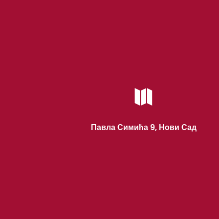

Павла Симића 9, Нови Сад