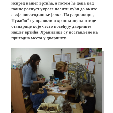
испред нашег вртића, а потом ће деца кад
почне распуст украсе носити кући да оките
своје новогодишње јелке. На радионоци „
Пужићи“ су правили и хранилице за птице
станарице које често посећују двориште
нашег вртића. Хранилице су постављене на
пригодна места у дворишту.