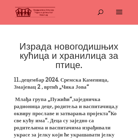
Израда новогодишњих
кућица и хранилица за
птице.
11..децембар 2024. Сремска Каменица,
Змајевац 2 , вртић „Чика Јова“
Млађа група „Пужићи“,заједничка
радионица деце, родитеља и васпитачица,у
оквиру прославе и затварања пројекта“Ко
све кућу има“. Деца су заједно са
родитељима и васпитачима израђивали
украсе за јелку који ће украшавати јелку