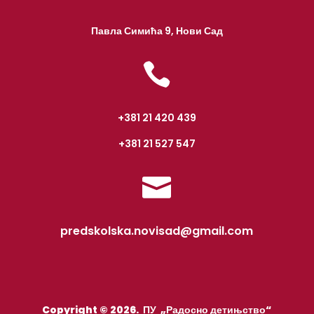
Павла Симића 9, Нови Сад

+381 21 420 439
+381 21 527 547

predskolska.novisad@gmail.com
Copyright © 2026. ПУ „Радосно детињство“