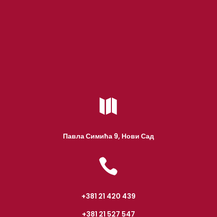

Павла Симића 9, Нови Сад

+381 21 420 439
+381 21 527 547