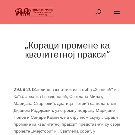
„Кораци промене ка
квалитетној пракси“
29.09.2018.године васпитачи из вртића „Звончић“ из
Каћа: Јованка Гвозденовић, Светлана Милак,
Маријана Старчевић, Драгица Петрић са педагогом
Дијаном Радојковић, уз огромну подршку Маријане
Попов и Сандре Кампел, на стручном скупу „Кораци
промене ка квалитетној пракси“ представили су своје
пројекте „Мајстори“ и „Светлећа соба“, у