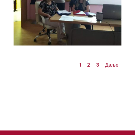
1
2
3
Даље