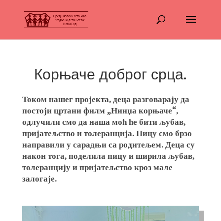
Корњаче доброг срца.
Током нашег пројекта, деца разговарају да
постоји цртани филм „Нинџа корњаче“,
одлучили смо да наша моћ ће бити љубав,
пријатељство и толеранција. Пицу смо брзо
направили у сарадњи са родитељем. Деца су
након тога, поделила пицу и ширила љубав,
толеранцију и пријатељство кроз мале
залогаје.