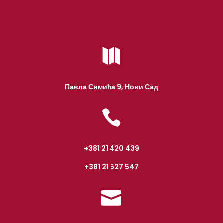

Павла Симића 9, Нови Сад

+381 21 420 439
+381 21 527 547
