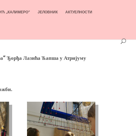
ИЋ „КАЛИМЕРО“
ЈЕЛОВНИК
АКТУЕЛНОСТИ
ра“ Ђорђа Лазића Ћапша у Атријуму
ожби.