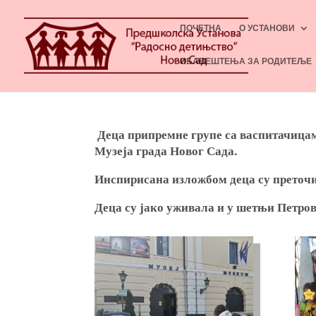
ПОЧЕТНА
О УСТАНОВИ
ОБАВЕШТЕЊА ЗА РОДИТЕЉЕ
Деца припремне групе са васпитачица
Музеја града Новог Сада.
Инспирисана изложбом деца су преточил
Деца су јако уживала и у шетњи Петров