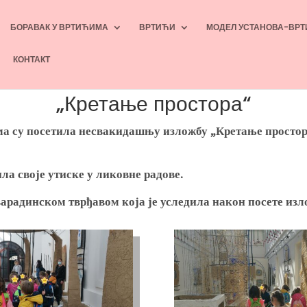
БОРАВАК У ВРТИЋИМА
ВРТИЋИ
МОДЕЛ УСТАНОВА-ВРТ
КОНТАКТ
„Кретање простора“
ма су посетила несвакидашњу изложбу „Кретање просто
а своје утиске у ликовне радове.
арадинском тврђавом која је уследила након посете изл