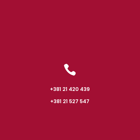

+381 21 420 439
+381 21 527 547