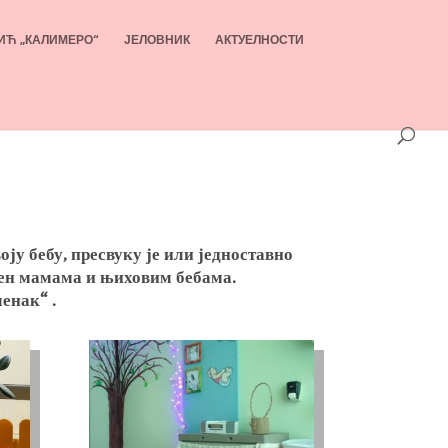
ИЋ „КАЛИМЕРО“
ЈЕЛОВНИК
АКТУЕЛНОСТИ
оју бебу, пресвуку је или једноставно
њен мамама и њиховим бебама.
енак“ .