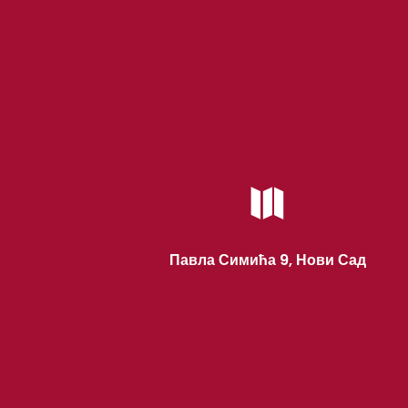

Павла Симића 9, Нови Сад