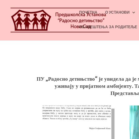
ПОЧЕТНА
О УСТАНОВИ
ОБАВЕШТЕЊА ЗА РОДИТЕЉЕ
ПУ „Радосно детињство“ је увидела да је 
уживају у пријатном амбијенту. 
Представља