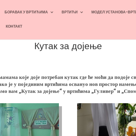
БОРАВАК У ВРТИЋИМА
ВРТИЋИ
МОДЕЛ УСТАНОВА-ВРТ
КОНТАКТ
Кутак за дојење
мамама које доје потребан кутак где ће моћи да подоје св
Тако је у појединим вртићима освануо нов простор наме
мо вам „Кутак за дојење“ у вртићима „Гуливер“ и „Спом