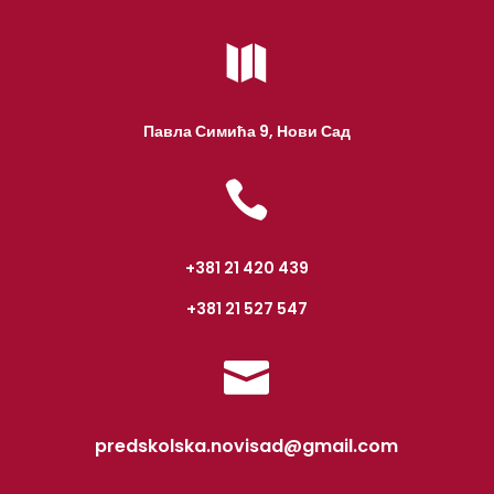

Павла Симића 9, Нови Сад

+381 21 420 439
+381 21 527 547

predskolska.novisad@gmail.com