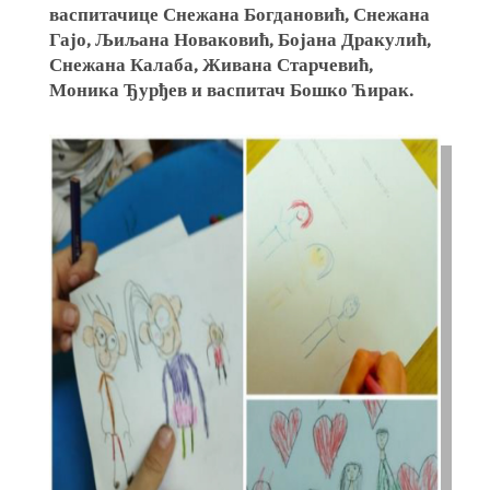
васпитачице Снежана Богдановић, Снежана
Гајо, Љиљана Новаковић, Бојана Дракулић,
Снежана Калаба, Живана Старчевић,
Моника Ђурђев и васпитач Бошко Ћирак.