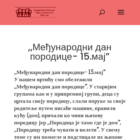
,,Међународни дан
породице- 15.мај”
,,Међународни дан породице- 15.мај”
У нашем вртићу смо обележили
,,Међународни дан породице”. У старијим
групама као и у припремној групи, деца су
цртала своју породицу, слали поруке за своје
родитеље путем писаће машине, правили
кућу (дом), причали ко чини њихову
породицу јер ,,Породица је тамо где је дом”,
,,Породицу треба чувати и волети”. У свему
томе су им помогле и подстицале их њихове