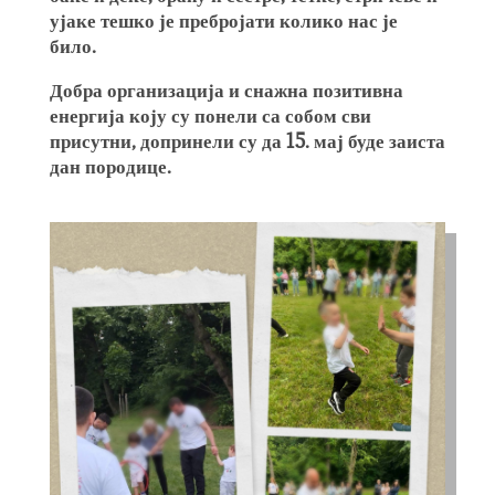
ујаке тешко је пребројати колико нас је
било.
Добра организација и снажна позитивна
енергија коју су понели са собом сви
присутни, допринели су да 15. мај буде заиста
дан породице.