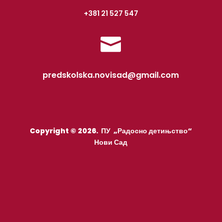
+381 21 527 547

predskolska.novisad@gmail.com
Copyright © 2026. ПУ „Радосно детињство“
Нови Сад