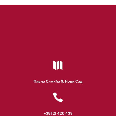

Павла Симића 9, Нови Сад

+381 21 420 439