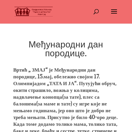
Међународни дан
породице.
Вртић „ ЗМАЈ“ је Међународни дан
породице, 15.мај, обележио својом 17.
Олимпијадом „ТАТА И ЈА“. Путујући обруч,
окити страшило, вожња у колицима,
надвлачење конопца(за тате), плес са
балонима(за маме и тате) су игре које не
мењамо годинама, јер оно што је добро не
треба мењати. Присутно је било 40-оро деце.
Када томе додамо толико мама, толико тата,
баке и деке, браћу и сестре, тетке, стричеве и