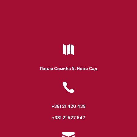

Павла Симића 9, Нови Сад

+381 21 420 439
+381 21 527 547
