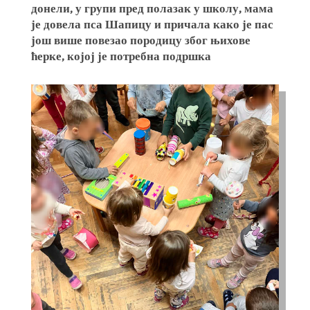
донели, у групи пред полазак у школу, мама
је довела пса Шапицу и причала како је пас
још више повезао породицу због њихове
ћерке, којој је потребна подршка