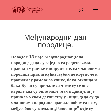
Међународни дан
породице.
Поводом 15.маја Међународног дана
породице деца су заједно са родитељима:
правили музичке инструменте, са члановима
породице цртала кућне љубимце које воле и
правили су рамове за слике, бака Милица и
бака Буњи су причале са чиме су се оне
играле кад су биле мале, мама Данијела је
причала о свом детињству у Лици, деца су да
члановима породице правила воћну салату,
међусобно су гледали „Радоснице“ које су