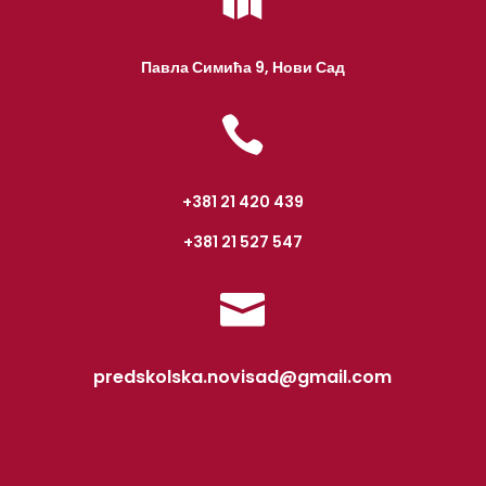

Павла Симића 9, Нови Сад

+381 21 420 439
+381 21 527 547

predskolska.novisad@gmail.com