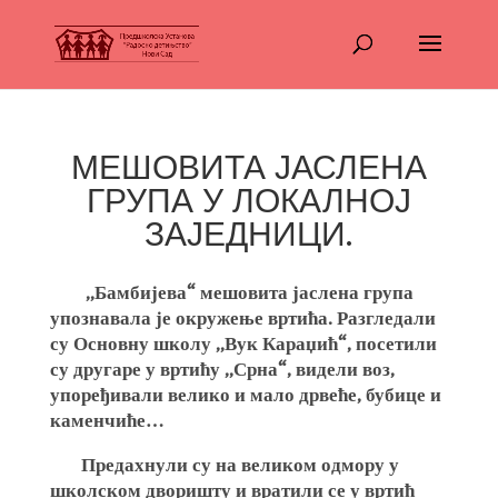
МЕШОВИТА ЈАСЛЕНА
ГРУПА У ЛОКАЛНОЈ
ЗАЈЕДНИЦИ.
,,Бамбијева“ мешовита јаслена група
упознавала је окружење вртића. Разгледали
су Основну школу ,,Вук Караџић“, посетили
су другаре у вртићу ,,Срна“, видели воз,
упоређивали велико и мало дрвеће, бубице и
каменчиће…
Предахнули су на великом одмору у
школском дворишту и вратили се у вртић