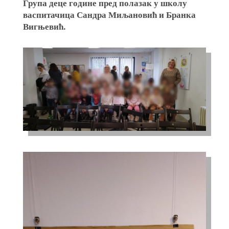
Група деце године пред полазак у школу
васпитачица Сандра Миљановић и Бранка
Вигњевић.