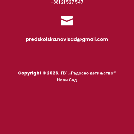
+381 21 527 547

predskolska.novisad@gmail.com
Copyright © 2026. ПУ „Радосно детињство“
Нови Сад