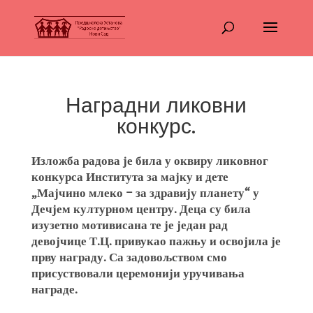
Наградни ликовни
конкурс.
Изложба радова је била у оквиру ликовног
конкурса Института за мајку и дете
„Мајчино млеко – за здравију планету“ у
Дечјем културном центру. Деца су била
изузетно мотивисана те је један рад
девојчице Т.Ц. привукао пажњу и освојила је
прву награду. Са задовољством смо
присуствовали церемонији уручивања
награде.