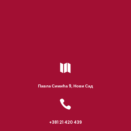

Павла Симића 9, Нови Сад

+381 21 420 439