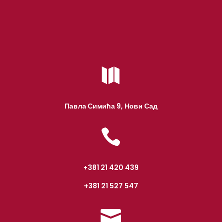

Павла Симића 9, Нови Сад

+381 21 420 439
+381 21 527 547
