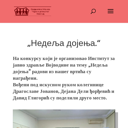
„Недеља дојења.“
На конкурсу који је организовао Институт за
јавно здравље Војводине на тему „Недеља
дојења“ радови из нашег вртића су
награђени.
Вођени под искусном руком колегинице
Драгославе Јованов, Дејана Дели ђорђевић и
Давид Глигорић су поделили друго место.