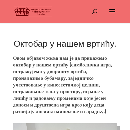
Октобар у нашем вртићу.
Овом објавом жеља нам је да прикажемо
октобар у нашем вртићу (симболичка игра,
истражујемо у дворишту вртића,
проналазимо бубамару, заједничко
учествовање у кинестетичкој целини,
истраживање тела у простору, играње у
лишћу и радовању променама које јесен
доноси и друштвена игра кроз коју деца
развијају логичко мишљење и сарадњу.)