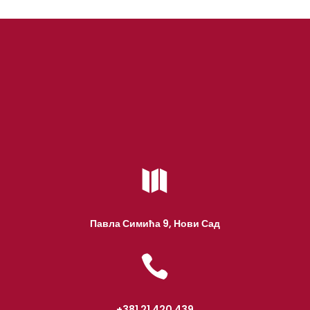

Павла Симића 9, Нови Сад

+381 21 420 439