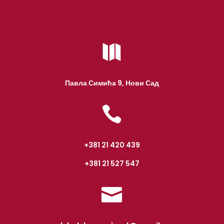

Павла Симића 9, Нови Сад

+381 21 420 439
+381 21 527 547
