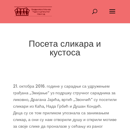
Посета сликара и
кустоса
21. октобра 2016. године у сарадњи са удружењем
грађана „Змијање“ уз подршку стручног сарадника за
ликовно, Драгана Јајића, вртић „Звончић“ су посетили
сликари из Каћа, Нада Грбић и Душан Кондић.
Деца су се том приликом упознала са занимањем
сликар, а они су нам отворили душу и открили мотиве
за своје слике да проналазе у сећању из раног