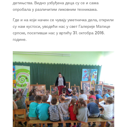
детињства. Видно узбуђена деца су се и сама
опробала у различитим ликовним техникама.
Где и на који начин се чувају уметничка дела, открили
су нам кустоси, уводећи нас у свет Галерије Матице
српске, посетивши нас у вртићу 31. октобра 2016.
године.