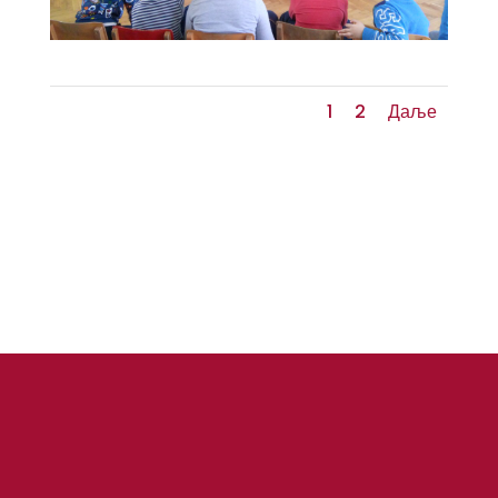
1
2
Даље