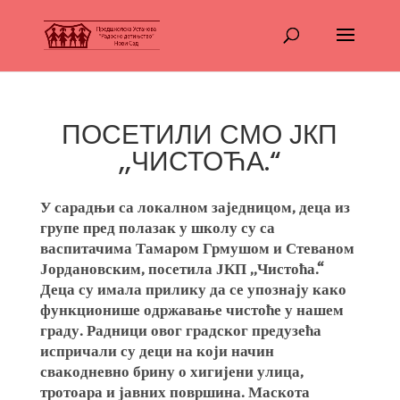
ПОСЕТИЛИ СМО ЈКП
,,ЧИСТОЋА.“
У сарадњи са локалном заједницом, деца из
групе пред полазак у школу су са
васпитачима Тамаром Грмушом и Стеваном
Јордановским, посетила ЈКП ,,Чистоћа.“
Деца су имала прилику да се упознају како
функционише одржавање чистоће у нашем
граду. Радници овог градског предузећа
испричали су деци на који начин
свакодневно брину о хигијени улица,
тротоара и јавних површина. Маскота