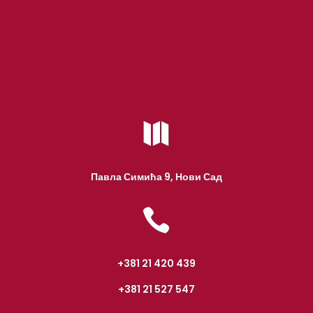

Павла Симића 9, Нови Сад

+381 21 420 439
+381 21 527 547