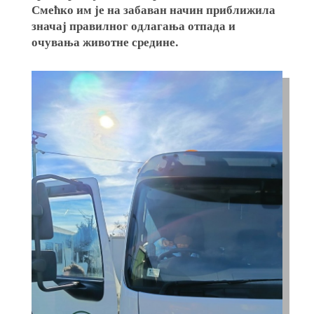
Смећко им је на забаван начин приближила
значај правилног одлагања отпада и
очувања животне средине.