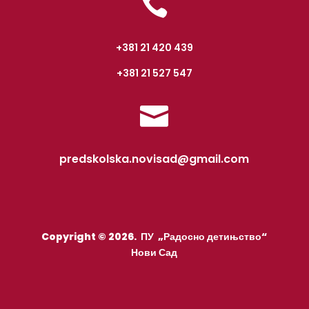

+381 21 420 439
+381 21 527 547

predskolska.novisad@gmail.com
Copyright © 2026. ПУ „Радосно детињство“
Нови Сад