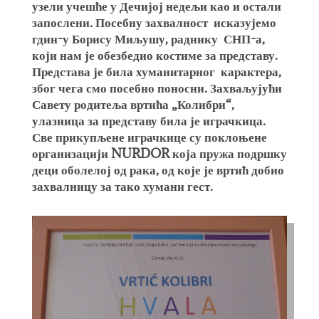
узели учешће у Дечијој недељи као и остали
запослени. Посебну захвалност исказујемо
гдин-у Борису Миљушу, раднику СНП-а,
који нам је обезбедио костиме за представу.
Представа је била хуманитарног карактера,
због чега смо посебно поносни. Захваљујући
Савету родитеља вртића „Колибри“,
улазница за представу била је играчкица.
Све прикупљене играчкице су поклоњене
организацији NURDOR која пружа подршку
деци оболелој од рака, од које је вртић добио
захвалницу за тако хумани гест.