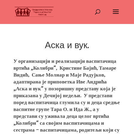
Аска и вук.
У организацији и реализацији васпитачица
вртића „Колибри“, Кристине Бајић, Тамаре
Видић, Сање Молнар и Маје Радујков,
адаптирана је приповетка Иве Андрића
„Аска и вук“ у позоришну представу која је
приказана у Дечијој недељи. У представи
поред васпитачица глумила су и деца средње
васпитне групе Тара О. и Ида Ж., а у
представи су уживала деца целог вртића
„Колибри“ са својим васпитачицама и
сестрама – васпитачицама, родитељи који су