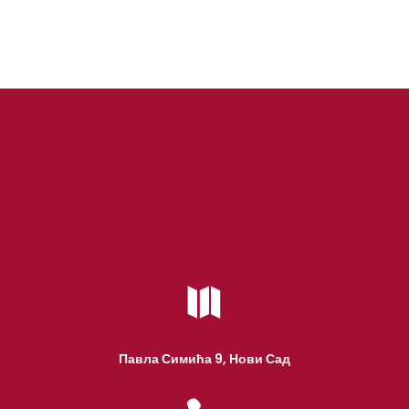

Павла Симића 9, Нови Сад