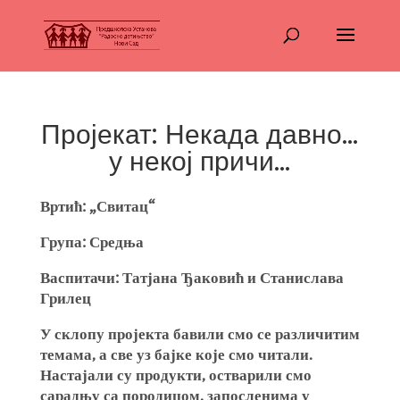
Пројекат: Некада давно…
у некој причи…
Вртић: „Свитац“
Група: Средња
Васпитачи: Татјана Ђаковић и Станислава
Грилец
У склопу пројекта бавили смо се различитим
темама, а све уз бајке које смо читали.
Настајали су продукти, остварили смо
сарадњу са породицом, запосленима у