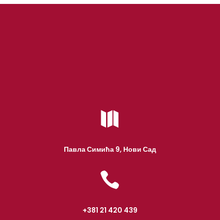

Павла Симића 9, Нови Сад

+381 21 420 439