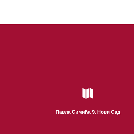

Павла Симића 9, Нови Сад