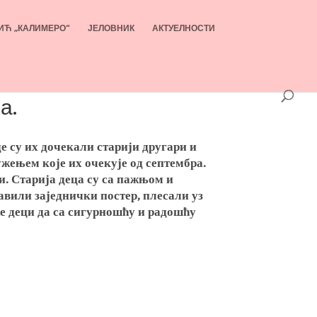
ИЋ „КАЛИМЕРО“
ЈЕЛОВНИК
АКТУЕЛНОСТИ
а.
е су их дочекали старији другари и
жењем које их очекује од септембра.
ри. Старија деца су са пажњом и
авили заједнички постер, плесали уз
е деци да са сигурношћу и радошћу