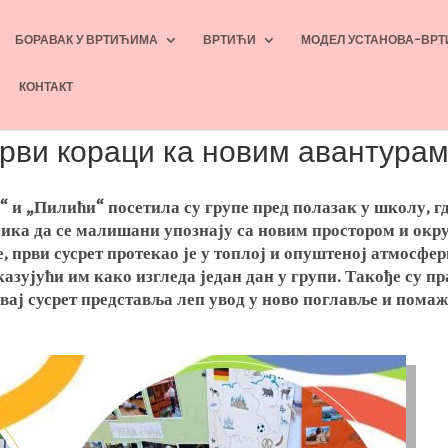
БОРАВАК У ВРТИЋИМА
ВРТИЋИ
МОДЕЛ УСТАНОВА-ВРТ
КОНТАКТ
рви кораци ка новим авантурам
“ и „Пилићи“ посетила су групе пред полазак у школу, гд
ика да се малишани упознају са новим простором и окру
е, први сусрет протекао је у топлој и опуштеној атмосфе
азујући им како изгледа један дан у групи. Такође су пр
ај сусрет представља леп увод у ново поглавље и помаж