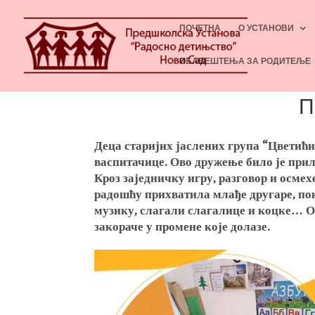
ПОЧЕТНА
О УСТАНОВИ
ОБАВЕШТЕЊА ЗА РОДИТЕЉЕ
П
Деца старијих јаслених група “Цветићи
васпитачице. Ово дружење било је прил
Кроз заједничку игру, разговор и осмех
радошћу прихватила млађе другаре, пок
музику, слагали слагалице и коцке… Ов
закораче у промене које долазе.