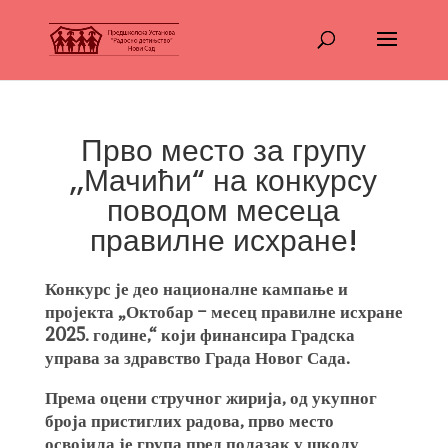
Прво место за групу
,,Мачићи“ на конкурсу
поводом месеца
правилне исхране!
Конкурс је део националне кампање и
пројекта „Октобар – месец правилне исхране
2025. године,“ који финансира Градска
управа за здравство Града Новог Сада.
Према оцени стручног жирија, од укупног
броја пристиглих радова, прво место
освојила је група пред полазак у школу