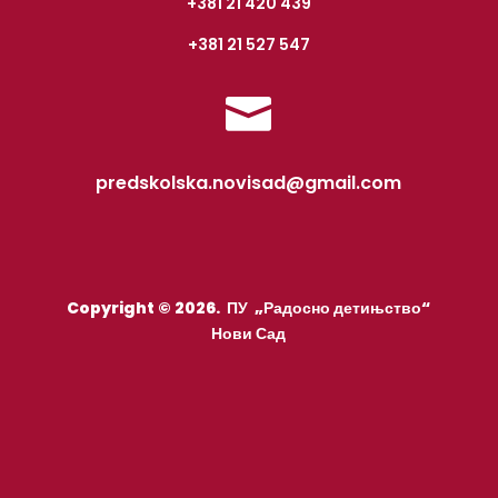
+381 21 420 439
+381 21 527 547

predskolska.novisad@gmail.com
Copyright © 2026. ПУ „Радосно детињство“
Нови Сад