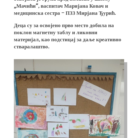
„Мачићи“, васпитач Маријана Ковач и
медицинска сестра – ПЗЗ Мирјана Ђурић.
Деца су за освојено прво место добила на
поклон магнетну таблу и ликовни
материјал, као подстицај за даље креативно
стваралаштво.