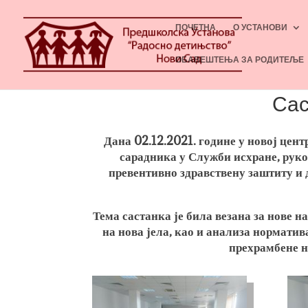
ПОЧЕТНА
О УСТАНОВИ
ОБАВЕШТЕЊА ЗА РОДИТЕЉЕ
Сас
Дана 02.12.2021. године у новој цен
сарадника у Служби исхране, руко
превентивно здравствену заштиту и 
Тема састанка је била везана за нове н
на нова јела, као и анализа норматив
прехрамбене н