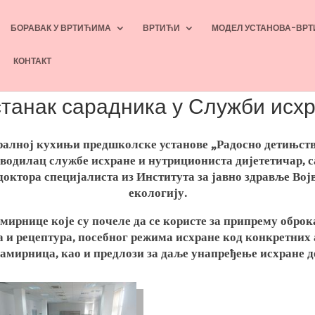
БОРАВАК У ВРТИЋИМА
ВРТИЋИ
МОДЕЛ УСТАНОВА-ВРТ
КОНТАКТ
танак сарадника у Служби исх
тралној кухињи предшколске установе „Радосно детињст
водилац службе исхране и нутрициониста дијететичар, 
доктора специјалиста из Института за јавно здравље Војв
екологију.
амирнице које су почеле да се користе за припрему оброка
а и рецептура, посебног режима исхране код конкретних
амирница, као и предлози за даље унапређење исхране де