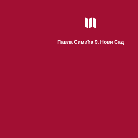

Павла Симића 9, Нови Сад