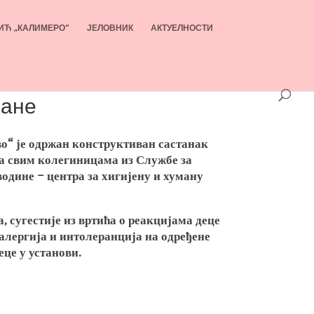
ИЋ „КАЛИМЕРО“
ЈЕЛОВНИК
АКТУЕЛНОСТИ
ране
во“ је одржан конструктиван састанак
са свим колегиницама из Службе за
одине – центра за хигијену и хуману
, сугестије из вртића о реакцијама деце
 алергија и интолеранција на одређене
це у установи.