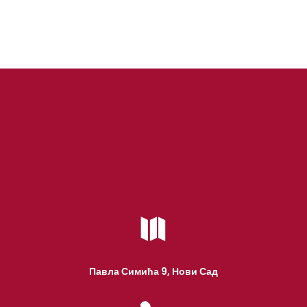

Павла Симића 9, Нови Сад