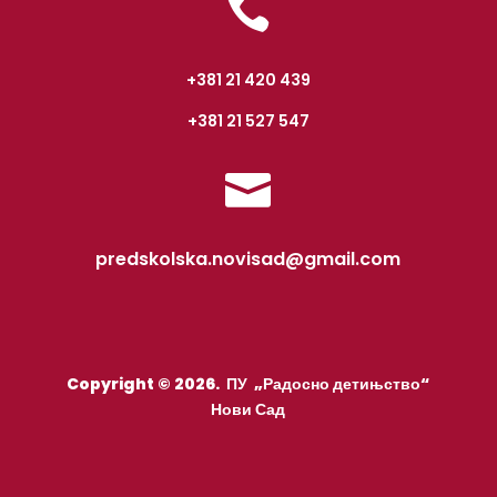

+381 21 420 439
+381 21 527 547

predskolska.novisad@gmail.com
Copyright © 2026. ПУ „Радосно детињство“
Нови Сад