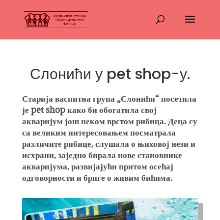
Слонићи у pet shop-у.
Старија васпитна група „Слонићи“ посетила
је pet shop како би обогатила свој
акваријум још неком врстом рибица. Деца су
са великим интересовањем посматрала
различите рибице, слушала о њиховој нези и
исхрани, заједно бирала нове становнике
акваријума, развијајући притом осећај
одговорности и бриге о живим бићима.