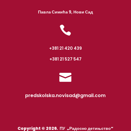
Павла Симића 9, Нови Сад

+381 21 420 439
+381 21 527 547

predskolska.novisad@gmail.com
Copyright © 2026. ПУ „Радосно детињство“