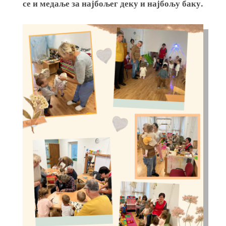
се и медаље за најбољег деку и најбољу баку.