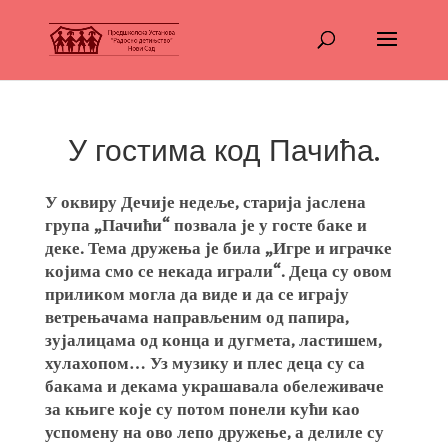
У гостима код Пачића.
У оквиру Дечије недеље, старија јаслена
група „Пачићи“ позвала је у госте баке и
деке. Тема дружења је била „Игре и играчке
којима смо се некада играли“. Деца су овом
приликом могла да виде и да се играју
ветрењачама направљеним од папира,
зујалицама од конца и дугмета, ластишем,
хулахопом… Уз музику и плес деца су са
бакама и декама украшавала обележиваче
за књиге које су потом понели кући као
успомену на ово лепо дружење, а делиле су