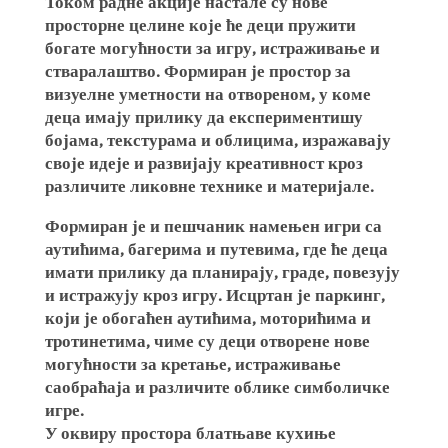
Током радне акције настале су нове
просторне целине које ће деци пружити
богате могућности за игру, истраживање и
стваралаштво. Формиран је простор за
визуелне уметности на отвореном, у коме
деца имају прилику да експериментишу
бојама, текстурама и облицима, изражавају
своје идеје и развијају креативност кроз
различите ликовне технике и материјале.
Формиран је и пешчаник намењен игри са
аутићима, багерима и путевима, где ће деца
имати прилику да планирају, граде, повезују
и истражују кроз игру. Исцртан је паркинг,
који је обогаћен аутићима, моторићима и
тротинетима, чиме су деци отворене нове
могућности за кретање, истраживање
саобраћаја и различите облике симболичке
игре.
У оквиру простора блатњаве кухиње