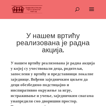
У нашем вртићу
реализована је радна
акција.
У нашем вртићу реализована је радна акција
у којој су учествовали деца, родитељи,
запослени у вртићу и представници локалне
заједнице. Вођени заједничким циљем да
деци обезбедимо подстицајно и
инспиративно окружење за игру,
истраживање и учење, заједничким снагама
унапредили смо дворишни простор.