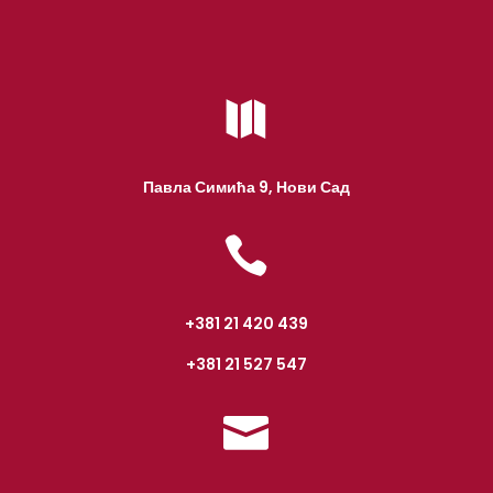

Павла Симића 9, Нови Сад

+381 21 420 439
+381 21 527 547
