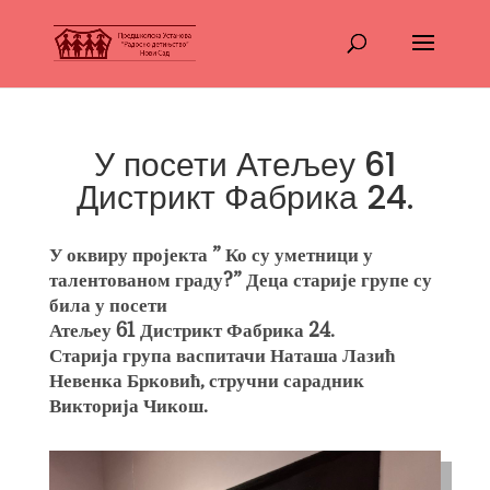
У посети Атељеу 61
Дистрикт Фабрика 24.
У оквиру пројекта ” Ко су уметници у
талентованом граду?” Деца старије групе су
била у посети
Атељеу 61 Дистрикт Фабрика 24.
Старија група васпитачи Наташа Лазић
Невенка Брковић, стручни сарадник
Викторија Чикош.