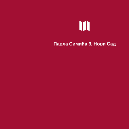

Павла Симића 9, Нови Сад