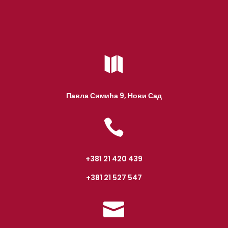

Павла Симића 9, Нови Сад

+381 21 420 439
+381 21 527 547
