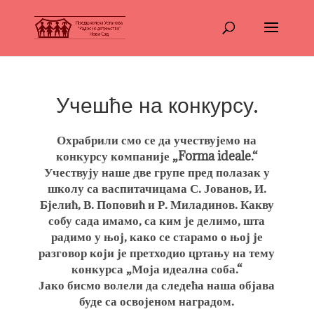
Учешће на конкурсу.
Охрабрили смо се да учествујемо на
конкурсу компаније „Forma ideale.“
Учествују наше две групе пред полазак у
школу са васпитачицама С. Јованов, И.
Бјелић, В. Поповић и Р. Миладинов. Какву
собу сада имамо, са ким је делимо, шта
радимо у њој, како се старамо о њој је
разговор који је претходио цртању на тему
конкурса „Моја идеална соба.“
Јако бисмо волели да следећа наша објава
буде са освојеном наградом.