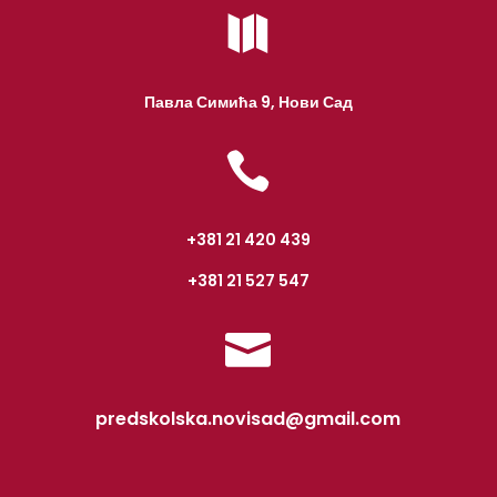

Павла Симића 9, Нови Сад

+381 21 420 439
+381 21 527 547

predskolska.novisad@gmail.com