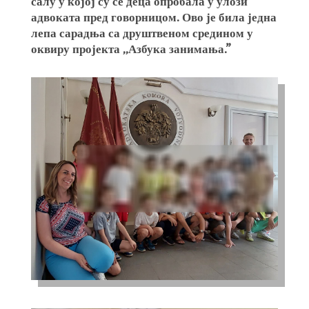
салу у којој су се деца опробала у улози
адвоката пред говорницом. Ово је била једна
лепа сарадња са друштвеном средином у
оквиру пројекта ,,Азбука занимања.”