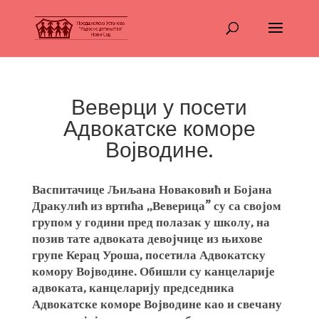
Веверци у посети
Адвокатске коморе
Војводине.
Васпитачице Љиљана Новаковић и Бојана
Дракулић из вртића ,,Веверица” су са својом
групом у години пред полазак у школу, на
позив тате адвоката девојчице из њихове
групе Керац Уроша, посетила Адвокатску
комору Војводине. Обишли су канцеларије
адвоката, канцеларију председника
Адвокатске коморе Војводине као и свечану