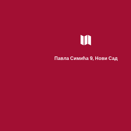

Павла Симића 9, Нови Сад