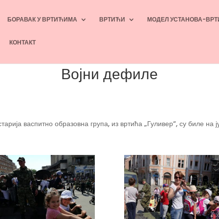
БОРАВАК У ВРТИЋИМА
ВРТИЋИ
МОДЕЛ УСТАНОВА-ВРТ
КОНТАКТ
Војни дефиле
тарија васпитно образовна група, из вртића „Гуливер“, су биле 