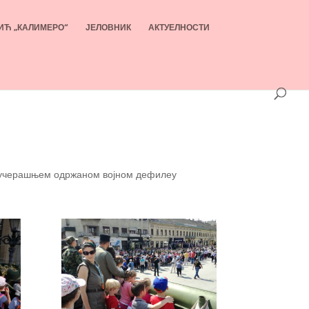
ИЋ „КАЛИМЕРО“
ЈЕЛОВНИК
АКТУЕЛНОСТИ
на јучерашњем одржаном војном дефилеу