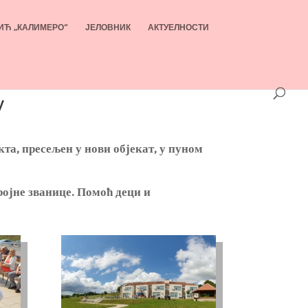
ИЋ „КАЛИМЕРО“
ЈЕЛОВНИК
АКТУЕЛНОСТИ
у
кта, пресељен у нови објекат, у пуном
ројне званице. Помоћ деци и