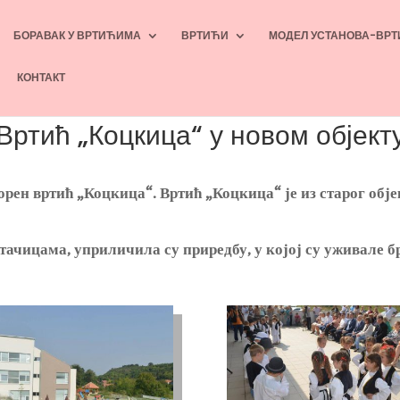
БОРАВАК У ВРТИЋИМА
ВРТИЋИ
МОДЕЛ УСТАНОВА-ВРТ
КОНТАКТ
Вртић „Коцкица“ у новом објект
ворен вртић „Коцкица“. Вртић „Коцкица“ је из старог обје
итачицама, уприличила су приредбу, у којој су уживале б