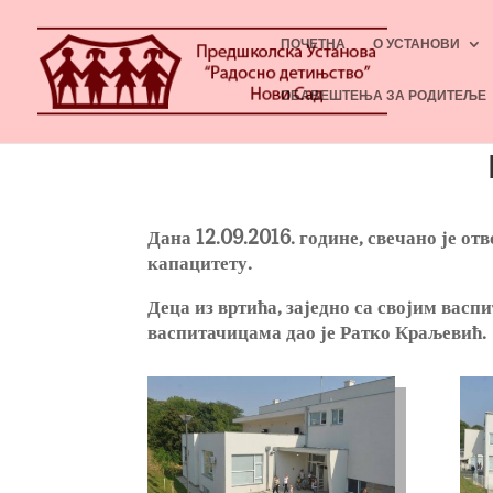
ПОЧЕТНА
О УСТАНОВИ
ОБАВЕШТЕЊА ЗА РОДИТЕЉЕ
Дана 12.09.2016. године, свечано је от
капацитету.
Деца из вртића, заједно са својим васп
васпитачицама дао је Ратко Краљевић.