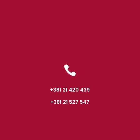

+381 21 420 439
+381 21 527 547