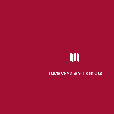

Павла Симића 9, Нови Сад